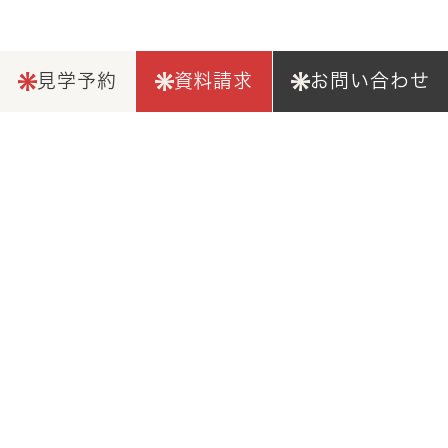
見学予約
資料請求
お問い合わせ
仕様詳細
Spec
構造
工期
工事費用
-
-
6カ月
600万