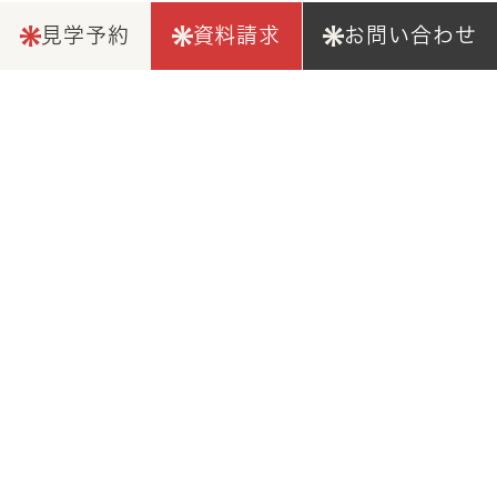
見学予約
資料請求
お問い合わせ
仕様詳細
Spec
敷地面積
延床面積
4LDK
77.00
97.71
m²
m²
(23.29坪)
(29.56坪)
１Ｆ面積
２Ｆ面積
３Ｆ面積
32.17
33.12
33.12
m²
m²
m²